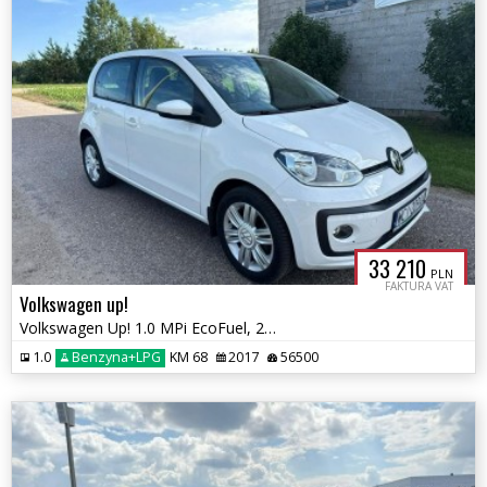
33 210
PLN
FAKTURA VAT
Volkswagen up!
Volkswagen Up! 1.0 MPi EcoFuel, 2017r. Nowa instalacja LPG
1.0
Benzyna+LPG
KM 68
2017
56500