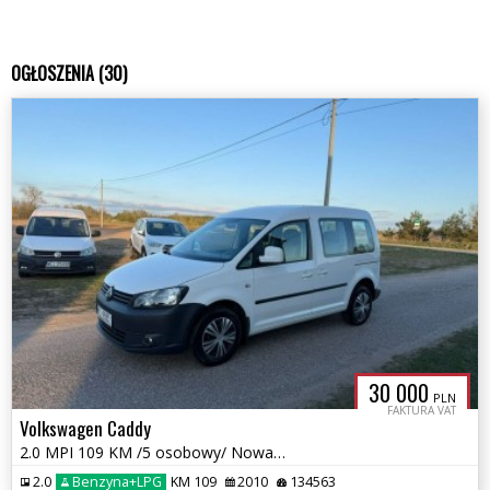
OGŁOSZENIA (30)
30 000
PLN
FAKTURA VAT
Volkswagen Caddy
2.0 MPI 109 KM /5 osobowy/ Nowa instalacja LPG/Zarejestrowany
2.0
Benzyna+LPG
KM 109
2010
134563