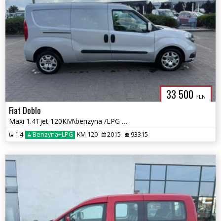
33 500
PLN
Fiat Doblo
Maxi 1.4Tjet 120KM\benzyna /LPG /GAZ/Zarejestrowany
1.4
Benzyna+LPG
KM 120
2015
93315