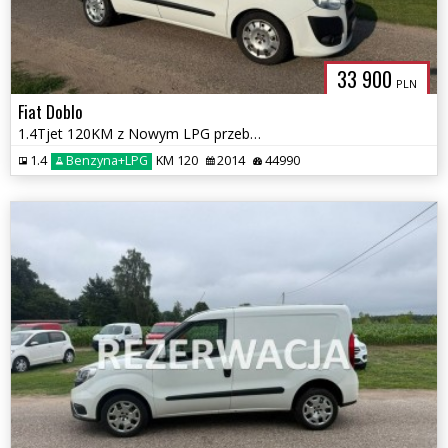
33 900
PLN
Fiat Doblo
1.4Tjet 120KM z Nowym LPG przebieg 44 tys km
1.4
Benzyna+LPG
KM 120
2014
44990