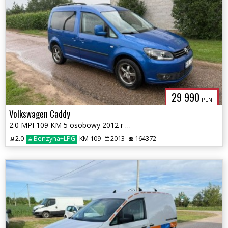
29 990
PLN
Volkswagen Caddy
2.0 MPI 109 KM 5 osobowy 2012 r Nowa instalacja LPG
2.0
Benzyna+LPG
KM 109
2013
164372