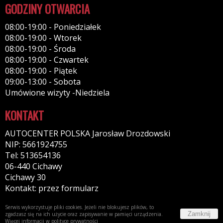
GODZINY OTWARCIA
08:00-19:00 - Poniedziałek
08:00-19:00 - Wtorek
08:00-19:00 - Środa
08:00-19:00 - Czwartek
08:00-19:00 - Piątek
09:00-13:00 - Sobota
Umówione wizyty -Niedziela
KONTAKT
AUTOCENTER POLSKA Jarosław Drozdowski
NIP: 5661924755
Tel: 513654136
06-440 Cichawy
Cichawy 30
Kontakt: przez formularz
Serwis wykorzystuje pliki cookies. Jeżeli nie blokujesz plików, to
Zamknij
zgadzasz się na ich użycie oraz zapisywanie w pamięci urządzenia.
Więcej informacji w
polityce prywatności