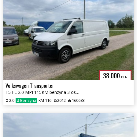
38 000
PLN
Volkswagen Transporter
T5 FL 2.0 MPI 115KM benzyna 3 osobowy 160tys km przebiegu
2.0
Benzyna
KM 116
2012
160683