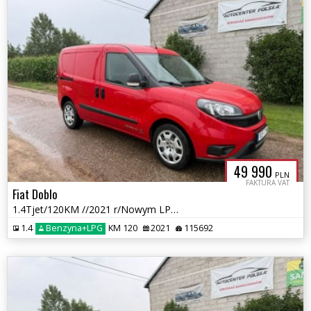
49 990
PLN
FAKTURA VAT
Fiat Doblo
1.4Tjet/120KM //2021 r/Nowym LPG /przebieg 115 tys km
1.4
Benzyna+LPG
KM 120
2021
115692