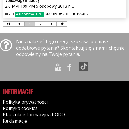
2.0 MPI 109 KM 5 osobowy 2013 r Nowa instalacja LPG
2.0
Benzyna+LPG
KM 109
2013
155457
1
2
Nie znalazłeś tego czego szukasz lub masz
dodatkowe pytania? Skontaktuj się z nami, chętnie
odpowiemy na Twoje pytania.
INFORMACJE
Polityka prywatności
Polityka cookies
Klauzula informacyjna RODO
Reklamacje