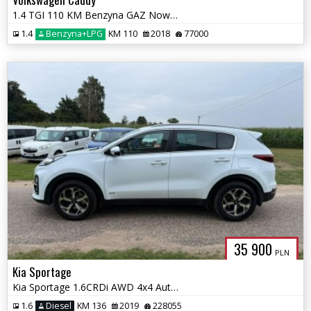
1.4 TGI 110 KM Benzyna GAZ Nowy/ Automat /77 tys przebiegu
1.4
Benzyna+LPG
KM 110
2018
77000
35 900
PLN
Kia Sportage
Kia Sportage 1.6CRDi AWD 4x4 Automat Euro 6
1.6
Diesel
KM 136
2019
228055