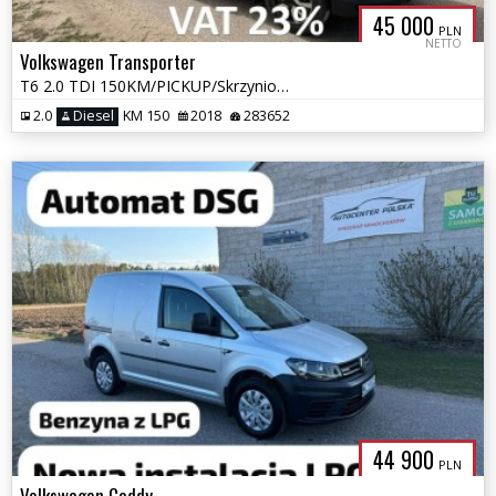
45 000
PLN
NETTO
Volkswagen Transporter
T6 2.0 TDI 150KM/PICKUP/Skrzyniowy/AUTOMAT/Webasto
2.0
Diesel
KM 150
2018
283652
44 900
PLN
Volkswagen Caddy