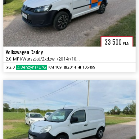
CENTERPOLS
33 500
PLN
Volkswagen Caddy
2.0 MPI/Warsztat/2xdzwi /2014r/106 tys przebieg Nowa Instalacja LPG
2.0
Benzyna+LPG
KM 109
2014
106499