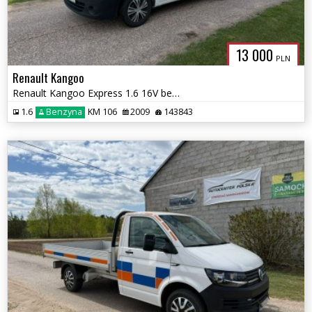
13 000
PLN
Renault Kangoo
Renault Kangoo Express 1.6 16V benzyna/ Klimatyzacja/2009r
1.6
Benzyna
KM 106
2009
143843