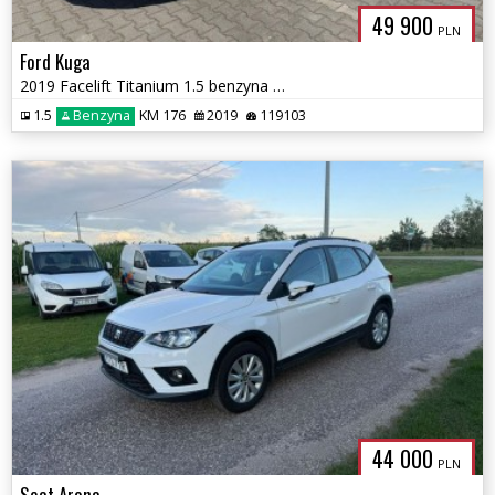
49 900
PLN
Ford Kuga
2019 Facelift Titanium 1.5 benzyna 176KM AWD 4x4 Automat
1.5
Benzyna
KM 176
2019
119103
44 000
PLN
Seat Arona