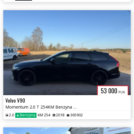
53 000
PLN
Volvo V90
Momentum 2.0 T 254KM Benzyna Aktywny Tempomat nowy Rozrząd
2.0
Benzyna
KM 254
2018
365902