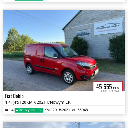
45 555
PLN
FAKTURA VAT
Fiat Doblo
1.4Tjet/120KM //2021 r/Nowym LPG /przebieg 155 tys km
1.4
Benzyna+LPG
KM 120
2021
155948