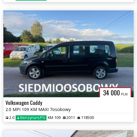
34 000
PLN
Volkswagen Caddy
2.0 MPI 109 KM MAXI 7osobowy
2.0
Benzyna+LPG
KM 109
2011
118500