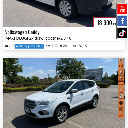
18 900
PLN
Volkswagen Caddy
MAXI DŁUGI 2x drzwi boczne/2.0 109KM MPI EcoFuel/2011r
2.0
Benzyna+CNG
KM 109
2011
182163