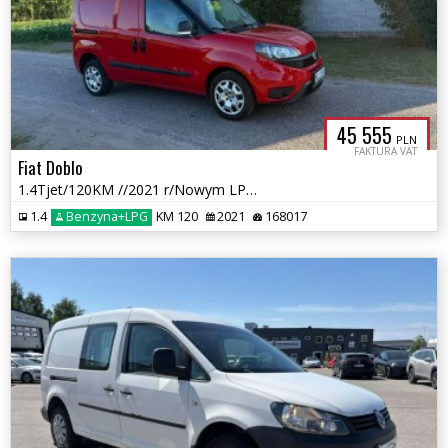
45 555
PLN
FAKTURA VAT
Fiat Doblo
1.4Tjet/120KM //2021 r/Nowym LPG /przebieg 168 tys km
1.4
Benzyna+LPG
KM 120
2021
168017