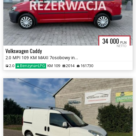
34 000
PLN
NETTO
Volkswagen Caddy
2.0 MPI 109 KM MAXI 7osobowy instalacja LPG Nowa Zarejestrowany
2.0
Benzyna+LPG
KM 109
2014
161730