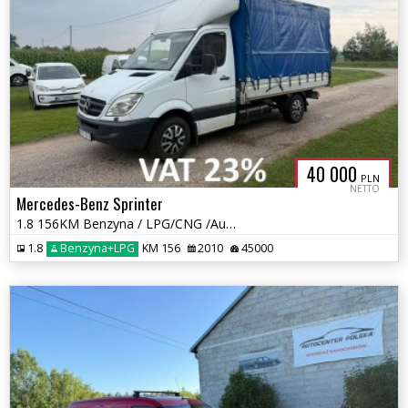
40 000
PLN
NETTO
Mercedes-Benz Sprinter
1.8 156KM Benzyna / LPG/CNG /Automat/ Winda/ przebieg 45 tys km/
1.8
Benzyna+LPG
KM 156
2010
45000