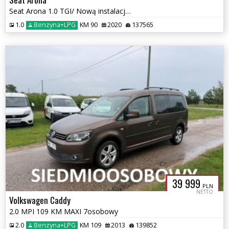
Seat Arona 1.0 TGI/ Nową instalacją LPG/2020r/czujniki przód tył
1.0
Benzyna+LPG
KM 90
2020
137565
39 999
PLN
NETTO
Volkswagen Caddy
2.0 MPI 109 KM MAXI 7osobowy
2.0
Benzyna+LPG
KM 109
2013
139852