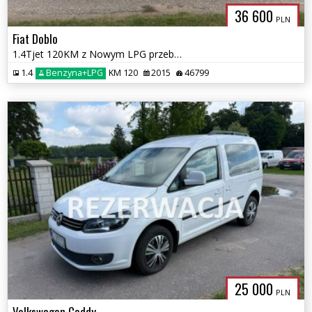
36 600
PLN
Fiat Doblo
1.4Tjet 120KM z Nowym LPG przebieg 46 tys km
1.4
Benzyna+LPG
KM 120
2015
46799
25 000
PLN
Volkswagen Caddy