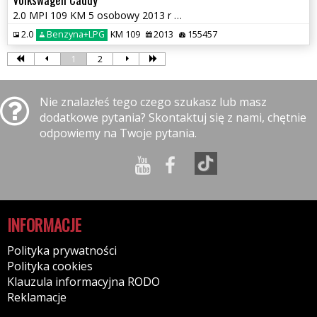
2.0 MPI 109 KM 5 osobowy 2013 r Nowa instalacja LPG
2.0
Benzyna+LPG
KM 109
2013
155457
1
2
Nie znalazłeś tego czego szukasz lub masz
dodatkowe pytania? Skontaktuj się z nami, chętnie
odpowiemy na Twoje pytania.
INFORMACJE
Polityka prywatności
Polityka cookies
Klauzula informacyjna RODO
Reklamacje