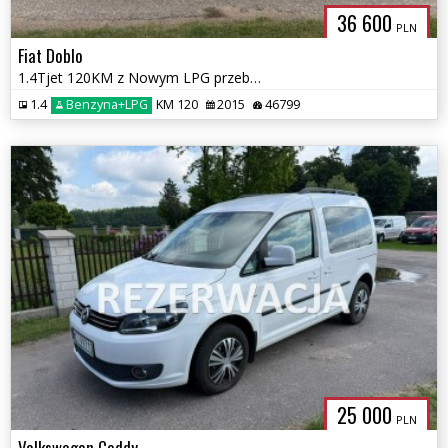
36 600
PLN
Fiat Doblo
1.4Tjet 120KM z Nowym LPG przebieg 46 tys km
1.4
Benzyna+LPG
KM 120
2015
46799
25 000
PLN
Volkswagen Caddy