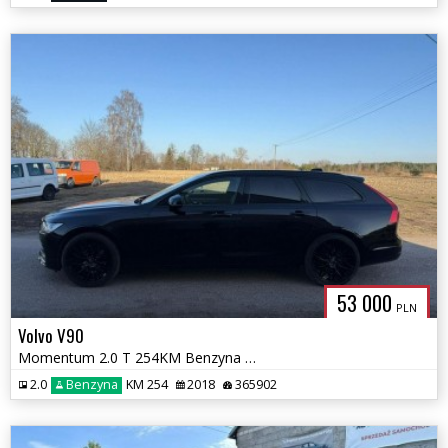
53 000
PLN
Volvo V90
Momentum 2.0 T 254KM Benzyna Aktywny Tempomat nowy Rozrząd
2.0
Benzyna
KM 254
2018
365902