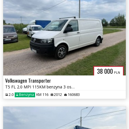
38 000
PLN
Volkswagen Transporter
T5 FL 2.0 MPI 115KM benzyna 3 osobowy 160tys km przebiegu
2.0
Benzyna
KM 116
2012
160683