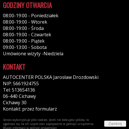
GODZINY OTWARCIA
08:00-19:00 - Poniedziałek
08:00-19:00 - Wtorek
08:00-19:00 - Środa
08:00-19:00 - Czwartek
08:00-19:00 - Piątek
09:00-13:00 - Sobota
Umówione wizyty -Niedziela
KONTAKT
AUTOCENTER POLSKA Jarosław Drozdowski
NIP: 5661924755
Tel: 513654136
06-440 Cichawy
Cichawy 30
Kontakt: przez formularz
Serwis wykorzystuje pliki cookies. Jeżeli nie blokujesz plików, to
Zamknij
zgadzasz się na ich użycie oraz zapisywanie w pamięci urządzenia.
Więcej informacji w
polityce prywatności