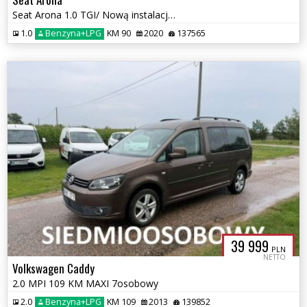
Seat Arona 1.0 TGI/ Nową instalacją LPG/2020r/czujniki przód tył
1.0
Benzyna+LPG
KM 90
2020
137565
39 999
PLN
NETTO
Volkswagen Caddy
2.0 MPI 109 KM MAXI 7osobowy
2.0
Benzyna+LPG
KM 109
2013
139852