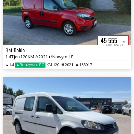
45 555
PLN
FAKTURA VAT
Fiat Doblo
1.4Tjet/120KM //2021 r/Nowym LPG /przebieg 168 tys km
1.4
Benzyna+LPG
KM 120
2021
168017