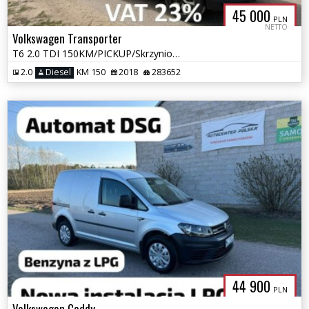
45 000
PLN
NETTO
Volkswagen Transporter
T6 2.0 TDI 150KM/PICKUP/Skrzyniowy/AUTOMAT/Webasto
2.0
Diesel
KM 150
2018
283652
44 900
PLN
Volkswagen Caddy