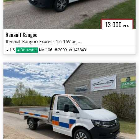
13 000
PLN
Renault Kangoo
Renault Kangoo Express 1.6 16V benzyna/ Klimatyzacja/2009r
1.6
Benzyna
KM 106
2009
143843