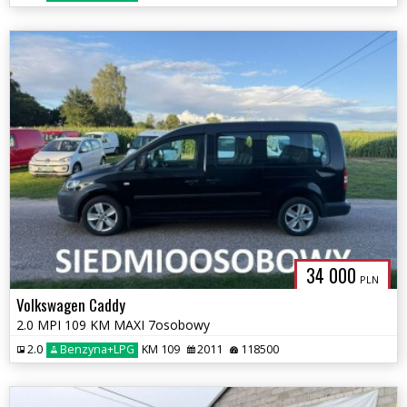
34 000
PLN
Volkswagen Caddy
2.0 MPI 109 KM MAXI 7osobowy
2.0
Benzyna+LPG
KM 109
2011
118500