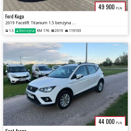
49 900
PLN
Ford Kuga
2019 Facelift Titanium 1.5 benzyna 176KM AWD 4x4 Automat
1.5
Benzyna
KM 176
2019
119103
44 000
PLN
Seat Arona