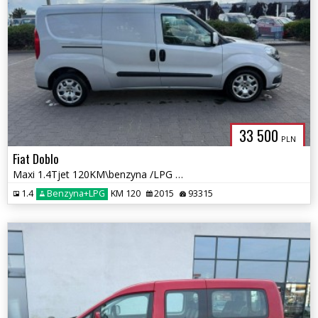
33 500
PLN
Fiat Doblo
Maxi 1.4Tjet 120KM\benzyna /LPG /GAZ/Zarejestrowany
1.4
Benzyna+LPG
KM 120
2015
93315