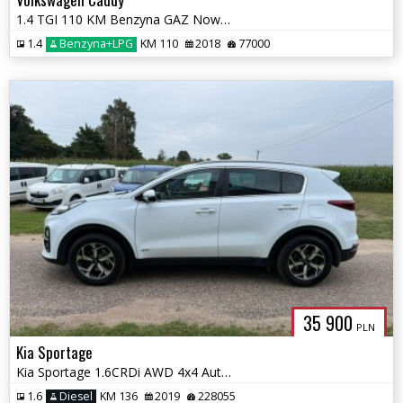
1.4 TGI 110 KM Benzyna GAZ Nowy/ Automat /77 tys przebiegu
1.4
Benzyna+LPG
KM 110
2018
77000
35 900
PLN
Kia Sportage
Kia Sportage 1.6CRDi AWD 4x4 Automat Euro 6
1.6
Diesel
KM 136
2019
228055