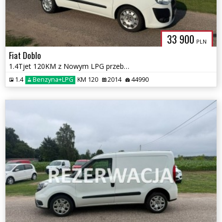
33 900
PLN
Fiat Doblo
1.4Tjet 120KM z Nowym LPG przebieg 44 tys km
1.4
Benzyna+LPG
KM 120
2014
44990