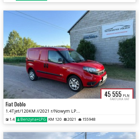
45 555
PLN
FAKTURA VAT
Fiat Doblo
1.4Tjet/120KM //2021 r/Nowym LPG /przebieg 155 tys km
1.4
Benzyna+LPG
KM 120
2021
155948