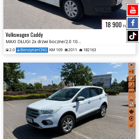
18 900
PLN
Volkswagen Caddy
MAXI DŁUGI 2x drzwi boczne/2.0 109KM MPI EcoFuel/2011r
2.0
Benzyna+CNG
KM 109
2011
182163