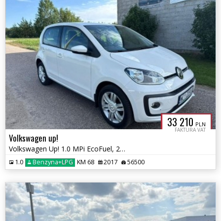
33 210
PLN
FAKTURA VAT
Volkswagen up!
Volkswagen Up! 1.0 MPi EcoFuel, 2017r. Nowa instalacja LPG
1.0
Benzyna+LPG
KM 68
2017
56500