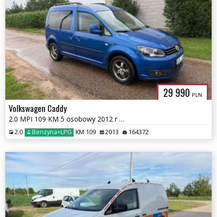
29 990
PLN
Volkswagen Caddy
2.0 MPI 109 KM 5 osobowy 2012 r Nowa instalacja LPG
2.0
Benzyna+LPG
KM 109
2013
164372