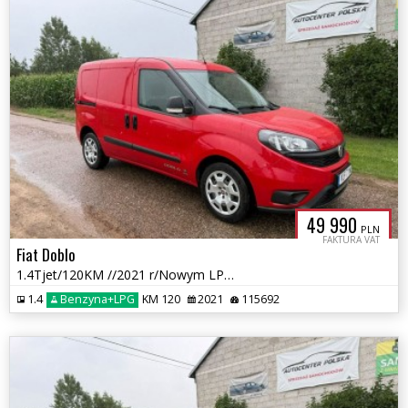
49 990
PLN
FAKTURA VAT
Fiat Doblo
1.4Tjet/120KM //2021 r/Nowym LPG /przebieg 115 tys km
1.4
Benzyna+LPG
KM 120
2021
115692