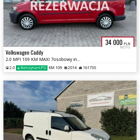
34 000
PLN
NETTO
Volkswagen Caddy
2.0 MPI 109 KM MAXI 7osobowy instalacja LPG Nowa Zarejestrowany
2.0
Benzyna+LPG
KM 109
2014
161730