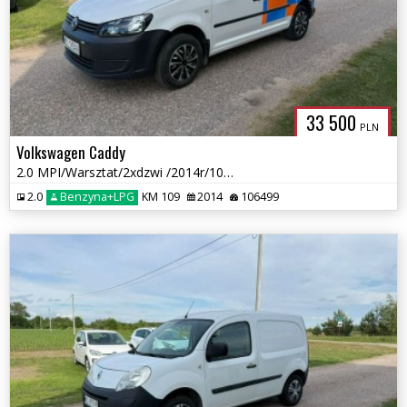
CENTERPOLS
33 500
PLN
Volkswagen Caddy
2.0 MPI/Warsztat/2xdzwi /2014r/106 tys przebieg Nowa Instalacja LPG
2.0
Benzyna+LPG
KM 109
2014
106499