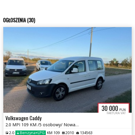
OGŁOSZENIA (30)
30 000
PLN
FAKTURA VAT
Volkswagen Caddy
2.0 MPI 109 KM /5 osobowy/ Nowa instalacja LPG/Zarejestrowany
2.0
Benzyna+LPG
KM 109
2010
134563