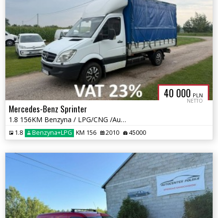
40 000
PLN
NETTO
Mercedes-Benz Sprinter
1.8 156KM Benzyna / LPG/CNG /Automat/ Winda/ przebieg 45 tys km/
1.8
Benzyna+LPG
KM 156
2010
45000