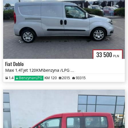
33 500
PLN
Fiat Doblo
Maxi 1.4Tjet 120KM\benzyna /LPG /GAZ/Zarejestrowany
1.4
Benzyna+LPG
KM 120
2015
93315