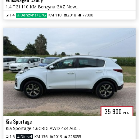
1.4 TGI 110 KM Benzyna GAZ Nowy/ Automat /77 tys przebiegu
1.4
Benzyna+LPG
KM 110
2018
77000
35 900
PLN
Kia Sportage
Kia Sportage 1.6CRDi AWD 4x4 Automat Euro 6
1.6
Diesel
KM 136
2019
228055