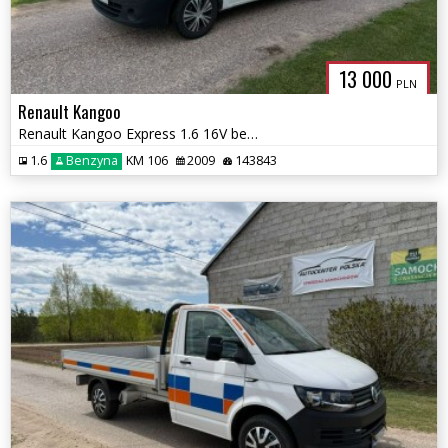
13 000
PLN
Renault Kangoo
Renault Kangoo Express 1.6 16V benzyna/ Klimatyzacja/2009r
1.6
Benzyna
KM 106
2009
143843