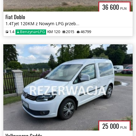
36 600
PLN
Fiat Doblo
1.4Tjet 120KM z Nowym LPG przebieg 46 tys km
1.4
Benzyna+LPG
KM 120
2015
46799
25 000
PLN
Volkswagen Caddy