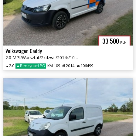
CENTERPOLS
33 500
PLN
Volkswagen Caddy
2.0 MPI/Warsztat/2xdzwi /2014r/106 tys przebieg Nowa Instalacja LPG
2.0
Benzyna+LPG
KM 109
2014
106499