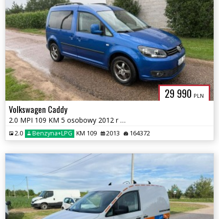
29 990
PLN
Volkswagen Caddy
2.0 MPI 109 KM 5 osobowy 2012 r Nowa instalacja LPG
2.0
Benzyna+LPG
KM 109
2013
164372