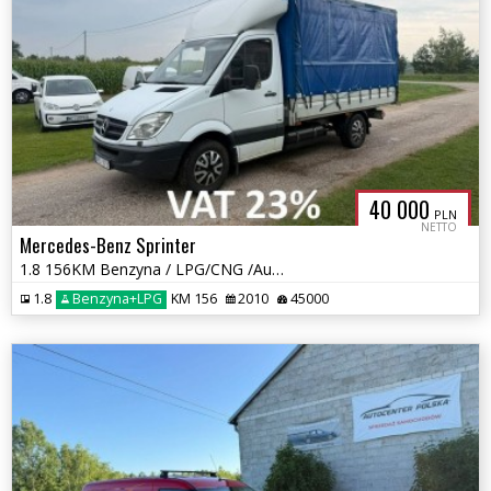
40 000
PLN
NETTO
Mercedes-Benz Sprinter
1.8 156KM Benzyna / LPG/CNG /Automat/ Winda/ przebieg 45 tys km/
1.8
Benzyna+LPG
KM 156
2010
45000