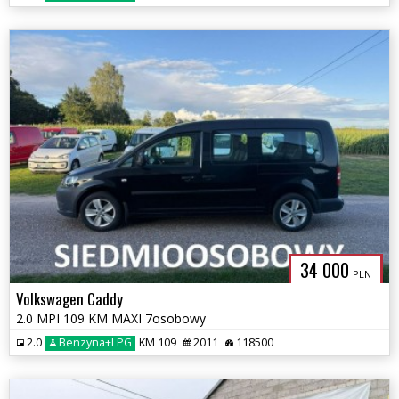
34 000
PLN
Volkswagen Caddy
2.0 MPI 109 KM MAXI 7osobowy
2.0
Benzyna+LPG
KM 109
2011
118500