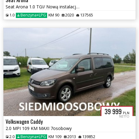
Seat Arona 1.0 TGI/ Nową instalacją LPG/2020r/czujniki przód tył
1.0
Benzyna+LPG
KM 90
2020
137565
39 999
PLN
NETTO
Volkswagen Caddy
2.0 MPI 109 KM MAXI 7osobowy
2.0
Benzyna+LPG
KM 109
2013
139852