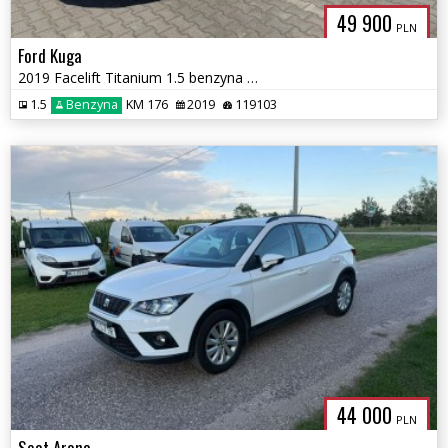
49 900
PLN
Ford Kuga
2019 Facelift Titanium 1.5 benzyna 176KM AWD 4x4 Automat
1.5
Benzyna
KM 176
2019
119103
44 000
PLN
Seat Arona