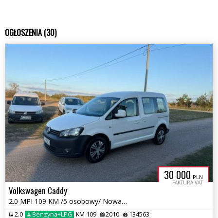
OGŁOSZENIA (30)
30 000
PLN
FAKTURA VAT
Volkswagen Caddy
2.0 MPI 109 KM /5 osobowy/ Nowa instalacja LPG/Zarejestrowany
2.0
Benzyna+LPG
KM 109
2010
134563