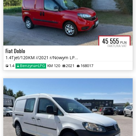
45 555
PLN
FAKTURA VAT
Fiat Doblo
1.4Tjet/120KM //2021 r/Nowym LPG /przebieg 168 tys km
1.4
Benzyna+LPG
KM 120
2021
168017