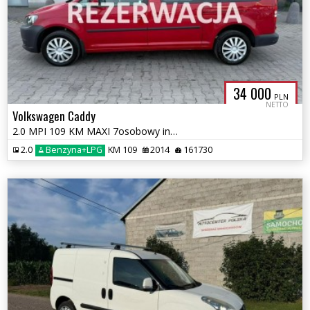
34 000
PLN
NETTO
Volkswagen Caddy
2.0 MPI 109 KM MAXI 7osobowy instalacja LPG Nowa Zarejestrowany
2.0
Benzyna+LPG
KM 109
2014
161730