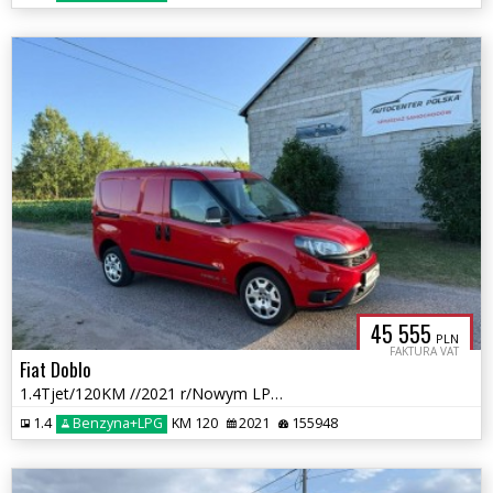
45 555
PLN
FAKTURA VAT
Fiat Doblo
1.4Tjet/120KM //2021 r/Nowym LPG /przebieg 155 tys km
1.4
Benzyna+LPG
KM 120
2021
155948