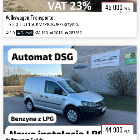
45 000
PLN
NETTO
Volkswagen Transporter
T6 2.0 TDI 150KM/PICKUP/Skrzyniowy/AUTOMAT/Webasto
2.0
Diesel
KM 150
2018
283652
44 900
PLN
Volkswagen Caddy