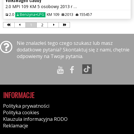
2.0 MPI 109 KM 5 osobowy 2013 r Nowa instalacja LPG
2.0
Benzyna+LPG
KM 109
2013
155457
1
2
Nie znalazłeś tego czego szukasz lub masz
dodatkowe pytania? Skontaktuj się z nami, chętnie
odpowiemy na Twoje pytania.
INFORMACJE
Polityka prywatności
Polityka cookies
Klauzula informacyjna RODO
Reklamacje