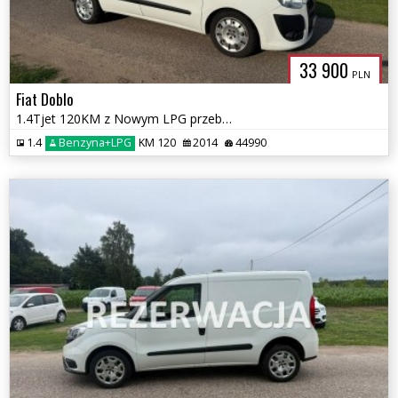
33 900
PLN
Fiat Doblo
1.4Tjet 120KM z Nowym LPG przebieg 44 tys km
1.4
Benzyna+LPG
KM 120
2014
44990