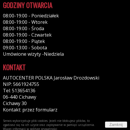
GODZINY OTWARCIA
08:00-19:00 - Poniedziałek
08:00-19:00 - Wtorek
08:00-19:00 - Środa
08:00-19:00 - Czwartek
08:00-19:00 - Piątek
09:00-13:00 - Sobota
Umówione wizyty -Niedziela
KONTAKT
AUTOCENTER POLSKA Jarosław Drozdowski
NIP: 5661924755
Tel: 513654136
06-440 Cichawy
Cichawy 30
Kontakt: przez formularz
Serwis wykorzystuje pliki cookies. Jeżeli nie blokujesz plików, to
Zamknij
zgadzasz się na ich użycie oraz zapisywanie w pamięci urządzenia.
Więcej informacji w
polityce prywatności