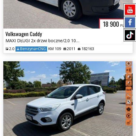
18 900
PLN
Volkswagen Caddy
MAXI DŁUGI 2x drzwi boczne/2.0 109KM MPI EcoFuel/2011r
2.0
Benzyna+CNG
KM 109
2011
182163