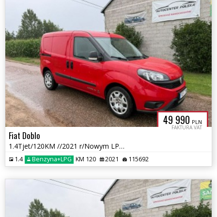
49 990
PLN
FAKTURA VAT
Fiat Doblo
1.4Tjet/120KM //2021 r/Nowym LPG /przebieg 115 tys km
1.4
Benzyna+LPG
KM 120
2021
115692