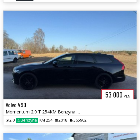
53 000
PLN
Volvo V90
Momentum 2.0 T 254KM Benzyna Aktywny Tempomat nowy Rozrząd
2.0
Benzyna
KM 254
2018
365902