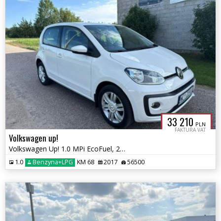
33 210
PLN
FAKTURA VAT
Volkswagen up!
Volkswagen Up! 1.0 MPi EcoFuel, 2017r. Nowa instalacja LPG
1.0
Benzyna+LPG
KM 68
2017
56500