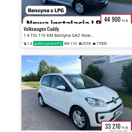
44 900
PLN
Volkswagen Caddy
1.4 TGI 110 KM Benzyna GAZ Nowy/ Automat /77 tys przebiegu
1.4
Benzyna+LPG
KM 110
2018
77000
33 210
PLN
FAKTURA VAT