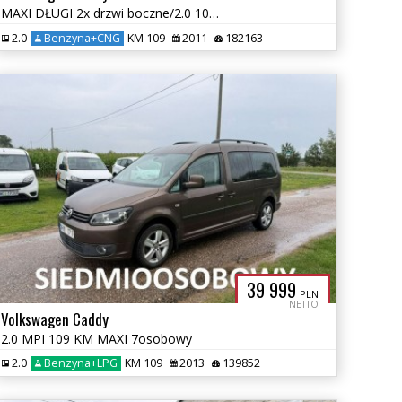
MAXI DŁUGI 2x drzwi boczne/2.0 109KM MPI EcoFuel/2011r
2.0
Benzyna+CNG
KM 109
2011
182163
39 999
PLN
NETTO
Volkswagen Caddy
2.0 MPI 109 KM MAXI 7osobowy
2.0
Benzyna+LPG
KM 109
2013
139852