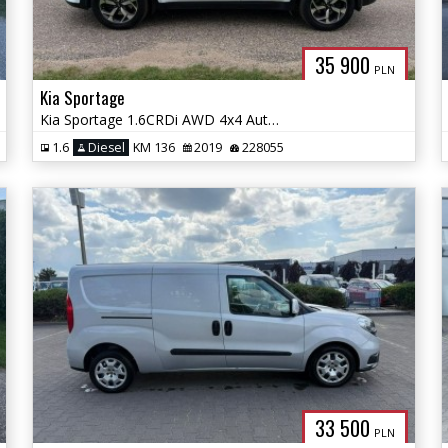
35 900
PLN
Kia Sportage
Kia Sportage 1.6CRDi AWD 4x4 Automat Euro 6
1.6
Diesel
KM 136
2019
228055
33 500
PLN