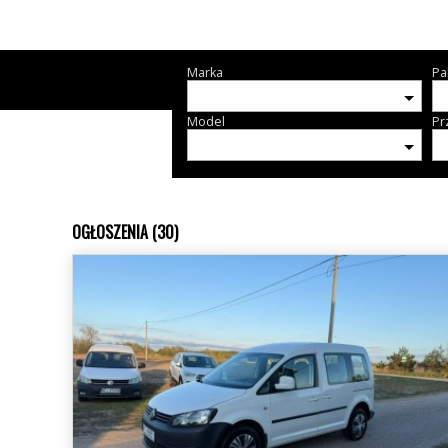
Marka
Pa
Model
Pr
OGŁOSZENIA (30)