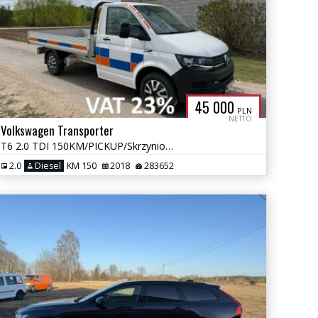
45 000
PLN
NETTO
Volkswagen Transporter
T6 2.0 TDI 150KM/PICKUP/Skrzyniowy/AUTOMAT/Webasto
2.0
Diesel
KM 150
2018
283652