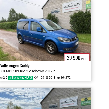
KA.PL
29 990
PLN
Volkswagen Caddy
2.0 MPI 109 KM 5 osobowy 2012 r Nowa instalacja LPG
2.0
Benzyna+LPG
KM 109
2013
164372