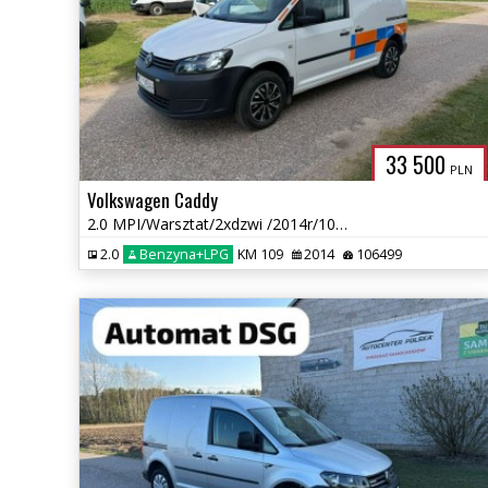
33 500
PLN
Volkswagen Caddy
2.0 MPI/Warsztat/2xdzwi /2014r/106 tys przebieg Nowa Instalacja LPG
2.0
Benzyna+LPG
KM 109
2014
106499