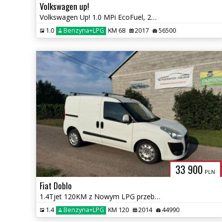
Volkswagen up!
Volkswagen Up! 1.0 MPi EcoFuel, 2017r. Nowa instalacja LPG
1.0
Benzyna+LPG
KM 68
2017
56500
33 900
PLN
Fiat Doblo
1.4Tjet 120KM z Nowym LPG przebieg 44 tys km
1.4
Benzyna+LPG
KM 120
2014
44990