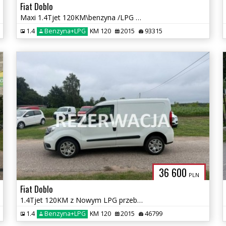
Fiat Doblo
Maxi 1.4Tjet 120KM\benzyna /LPG /GAZ/Zarejestrowany
1.4
Benzyna+LPG
KM 120
2015
93315
36 600
PLN
Fiat Doblo
1.4Tjet 120KM z Nowym LPG przebieg 46 tys km
1.4
Benzyna+LPG
KM 120
2015
46799