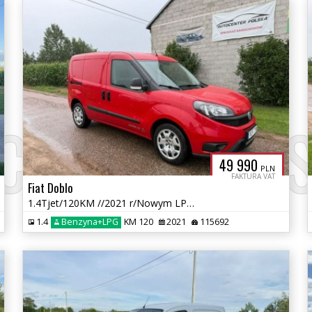
CENTERPOLS
49 990
PLN
FAKTURA VAT
Fiat Doblo
1.4Tjet/120KM //2021 r/Nowym LPG /przebieg 115 tys km
1.4
Benzyna+LPG
KM 120
2021
115692