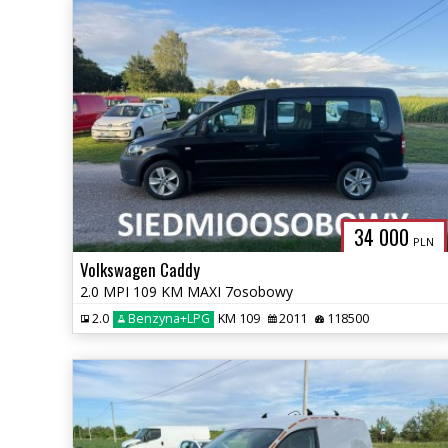
AUTO
34 000
PLN
Volkswagen Caddy
2.0 MPI 109 KM MAXI 7osobowy
2.0
Benzyna+LPG
KM 109
2011
118500