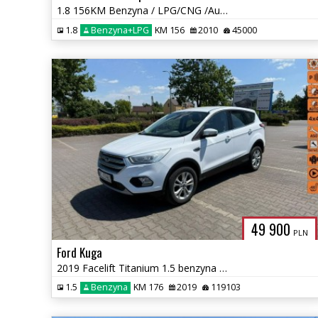
1.8 156KM Benzyna / LPG/CNG /Automat/ Winda/ przebieg 45 tys km/
1.8
Benzyna+LPG
KM 156
2010
45000
49 900
PLN
Ford Kuga
2019 Facelift Titanium 1.5 benzyna 176KM AWD 4x4 Automat
1.5
Benzyna
KM 176
2019
119103