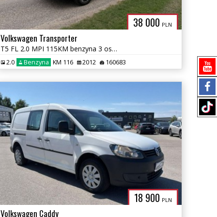
38 000
PLN
Volkswagen Transporter
T5 FL 2.0 MPI 115KM benzyna 3 osobowy 160tys km przebiegu
2.0
Benzyna
KM 116
2012
160683
18 900
PLN
Volkswagen Caddy