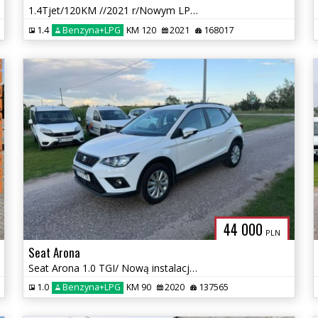
1.4Tjet/120KM //2021 r/Nowym LPG /przebieg 168 tys km
1.4
Benzyna+LPG
KM 120
2021
168017
44 000
PLN
Seat Arona
Seat Arona 1.0 TGI/ Nową instalacją LPG/2020r/czujniki przód tył
1.0
Benzyna+LPG
KM 90
2020
137565