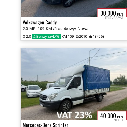
30 000
PLN
FAKTURA VAT
Volkswagen Caddy
2.0 MPI 109 KM /5 osobowy/ Nowa instalacja LPG/Zarejestrowany
2.0
Benzyna+LPG
KM 109
2010
134563
40 000
PLN
NETTO
Mercedes-Benz Sprinter