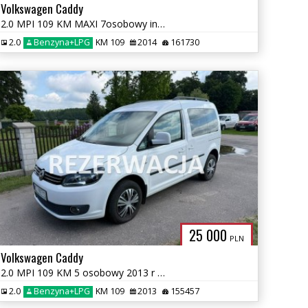
Volkswagen Caddy
2.0 MPI 109 KM MAXI 7osobowy instalacja LPG Nowa Zarejestrowany
2.0
Benzyna+LPG
KM 109
2014
161730
25 000
PLN
Volkswagen Caddy
2.0 MPI 109 KM 5 osobowy 2013 r Nowa instalacja LPG
2.0
Benzyna+LPG
KM 109
2013
155457