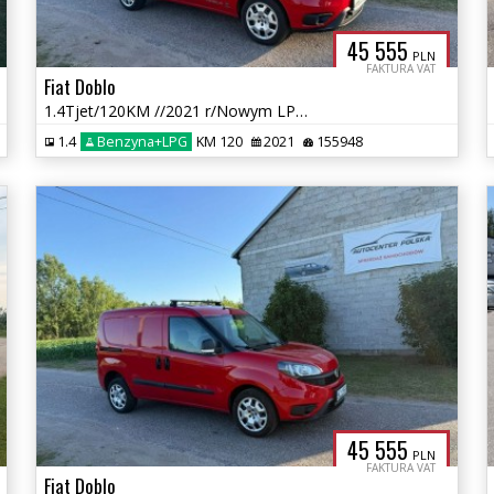
45 555
PLN
FAKTURA VAT
Fiat Doblo
1.4Tjet/120KM //2021 r/Nowym LPG /przebieg 155 tys km
1.4
Benzyna+LPG
KM 120
2021
155948
45 555
PLN
FAKTURA VAT
Fiat Doblo