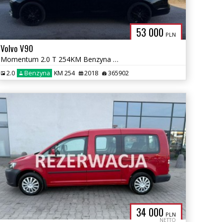
53 000
PLN
Volvo V90
Momentum 2.0 T 254KM Benzyna Aktywny Tempomat nowy Rozrząd
2.0
Benzyna
KM 254
2018
365902
34 000
PLN
NETTO