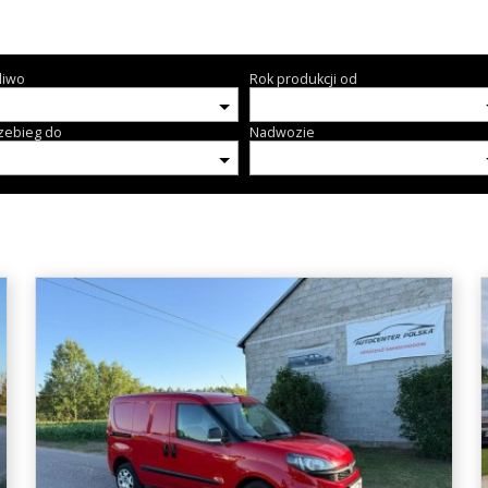
liwo
Rok produkcji od
zebieg do
Nadwozie