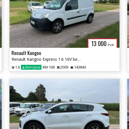
13 000
PLN
Renault Kangoo
Renault Kangoo Express 1.6 16V benzyna/ Klimatyzacja/2009r
1.6
Benzyna
KM 106
2009
143843